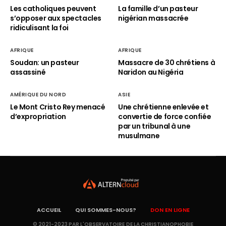
Les catholiques peuvent
La famille d’un pasteur
s’opposer aux spectacles
nigérian massacrée
ridiculisant la foi
AFRIQUE
AFRIQUE
Soudan: un pasteur
Massacre de 30 chrétiens à
assassiné
Naridon au Nigéria
AMÉRIQUE DU NORD
ASIE
Le Mont Cristo Rey menacé
Une chrétienne enlevée et
d’expropriation
convertie de force confiée
par un tribunal à une
musulmane
ACCUEIL
QUI SOMMES-NOUS?
DON EN LIGNE
© 2021-2023 PAR L'OBSERVATOIRE DE LA CHRISTIANOPHOBIE