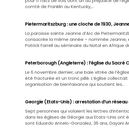
pour 11 faits de vols dont un au préjudice de l’égl
comté de Franklin au Kentucky,…
Pietermaritszburg : une cloche de 1930, Jeanne
La paroisse sainte Jeanne d’Arc de Pietermarit
consacrée la même année – nommée Jeanne, e
Patrick Farrell au séminaire du Natal en Afrique 
Peterborough (Angleterre) : l’église du Sacré C
Le 6 novembre dernier, une baie vitrée de l’égli
été fracturée et un tronc pillé. L’église collectai
organisation de bienfaisance qui soutient les…
Georgie (Etats-Unis) : arrestation d’un réseau d
Sept personnes qui volaient les lettres d’inten
dans les églises de Géorgie aux Etats-Unis ont 
sont Eduardo Antelo-Gonzalez, 36 ans, Dayani A