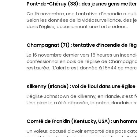
Pont-de-Chéruy (38) : des jeunes gens mettent 
Ce 15 novembre, une tentative d’incendie a eu li
Selon les données de la vidéosurveillance, des
dans l’église, occasionnant une forte odeur…
Champagnat (71) : tentative d’incendie de l’égl
Le 16 novembre dernier vers 15 heures un incendi
confessionnal en bois de l’église de Champag
restaurée. “L’alerte est donnée à 15h44 ce mercre
Kilkenny (Irlande) : vol de fioul dans une église
L’église Johnstown de Kilkenny, en Irlande, s’est f
Une plainte a été déposée, la police irlandaise r
Comté de Franklin (Kentucky, USA) : un homm
Un voleur, accusé d’avoir emporté des pots catal