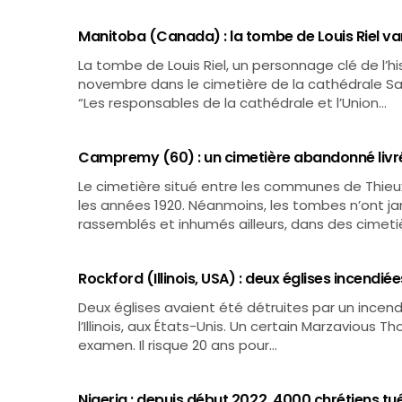
Manitoba (Canada) : la tombe de Louis Riel va
La tombe de Louis Riel, un personnage clé de l’
novembre dans le cimetière de la cathédrale Sa
“Les responsables de la cathédrale et l’Union…
Campremy (60) : un cimetière abandonné livré 
Le cimetière situé entre les communes de Thie
les années 1920. Néanmoins, les tombes n’ont ja
rassemblés et inhumés ailleurs, dans des cimeti
Rockford (Illinois, USA) : deux églises incendiée
Deux églises avaient été détruites par un incend
l’Illinois, aux États-Unis. Un certain Marzavious 
examen. Il risque 20 ans pour…
Nigeria : depuis début 2022, 4000 chrétiens tu