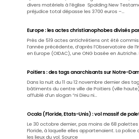
divers matériels à l’église Spalding New Test
préjudice total dépasse les 3700 euros –…
Europe : les actes christianophobes divisés pa
Près de 519 actes antichrétiens ont été commis
l’année précédente, d’après l’Observatoire de l’I
en Europe (OIDAC), une ONG basée en Autriche. Il
Poitiers : des tags anarchisants sur Notre-Da
Dans la nuit du 11 au 12 novembre dernier des tag
bâtiments du centre ville de Poitiers (ville haut
affublé d’un slogan “ni Dieu ni…
Ocala (Floride, Etats-Unis) : vol massif de pale
Le 30 octobre dernier, pas moins de 68 palettes
Floride, à laquelle elles appartenaient. La polic
les lieux du vol. Source