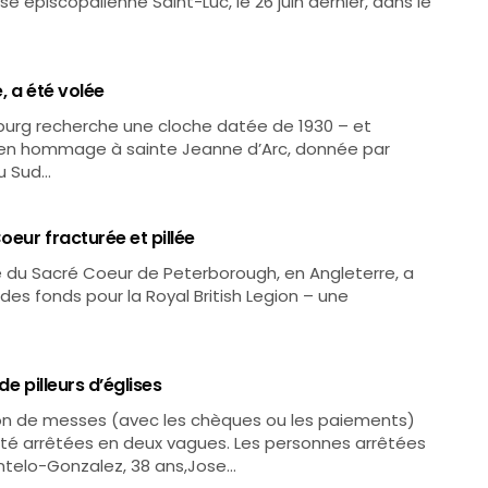
ise épiscopalienne Saint-Luc, le 26 juin dernier, dans le
, a été volée
zburg recherche une cloche datée de 1930 – et
n hommage à sainte Jeanne d’Arc, donnée par
du Sud…
oeur fracturée et pillée
se du Sacré Coeur de Peterborough, en Angleterre, a
t des fonds pour la Royal British Legion – une
e pilleurs d’églises
tion de messes (avec les chèques ou les paiements)
été arrêtées en deux vagues. Les personnes arrêtées
ntelo-Gonzalez, 38 ans,Jose…