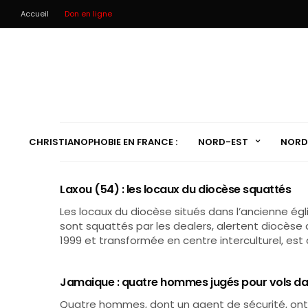
Accueil
Don en ligne
CHRISTIANOPHOBIE EN FRANCE :
NORD-EST
NORD
Laxou (54) : les locaux du diocèse squattés
Les locaux du diocèse situés dans l’ancienne égli
sont squattés par les dealers, alertent diocèse 
1999 et transformée en centre interculturel, e
Jamaique : quatre hommes jugés pour vols da
Quatre hommes, dont un agent de sécurité, ont