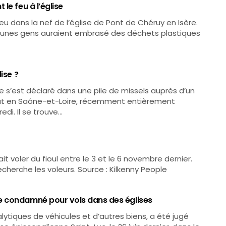
le feu à l’église
eu dans la nef de l’église de Pont de Chéruy en Isère.
 jeunes gens auraient embrasé des déchets plastiques
ise ?
e s’est déclaré dans une pile de missels auprès d’un
nat en Saône-et-Loire, récemment entièrement
di. Il se trouve…
ait voler du fioul entre le 3 et le 6 novembre dernier.
echerche les voleurs. Source : Kilkenny People
e condamné pour vols dans des églises
ytiques de véhicules et d’autres biens, a été jugé