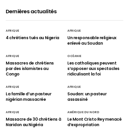
Dernières actualités
AFRIQUE
AFRIQUE
4 chrétiens tués au Nigeria
Un responsable religieux
enlevé au Soudan
AFRIQUE
OCÉANIE
Massacres de chrétiens
Les catholiques peuvent
par des islamistes au
s’opposer aux spectacles
Congo
ridiculisant la foi
AFRIQUE
AFRIQUE
La famille d’un pasteur
Soudan: un pasteur
nigérian massacrée
assassiné
AFRIQUE
AMÉRIQUE DU NORD
Massacre de 30 chrétiens à
Le Mont Cristo Rey menacé
Naridon au Nigéria
d’expropriation