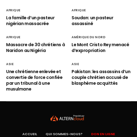
AFRIQUE
AFRIQUE
La famille d’un pasteur
Soudan: un pasteur
nigérian massacrée
assassiné
AFRIQUE
AMÉRIQUE DU NORD
Massacre de 30 chrétiens à
Le Mont Cristo Rey menacé
Naridon au Nigéria
d’expropriation
ASIE
ASIE
Une chrétienne enlevée et
Pakistan: les assassins d’un
convertie de force confiée
couple chrétien accusé de
par un tribunal à une
blasphème acquittés
musulmane
ACCUEIL
QUI SOMMES-NOUS?
DON EN LIGNE