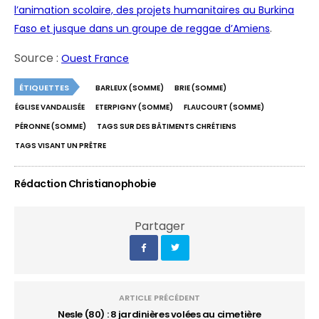
l’animation scolaire, des projets humanitaires au Burkina
.
Faso et jusque dans un groupe de reggae d’Amiens
Source :
Ouest France
ÉTIQUETTES
BARLEUX (SOMME)
BRIE (SOMME)
ÉGLISE VANDALISÉE
ETERPIGNY (SOMME)
FLAUCOURT (SOMME)
PÉRONNE (SOMME)
TAGS SUR DES BÂTIMENTS CHRÉTIENS
TAGS VISANT UN PRÊTRE
Rédaction Christianophobie
Partager
ARTICLE PRÉCÉDENT
Nesle (80) : 8 jardinières volées au cimetière