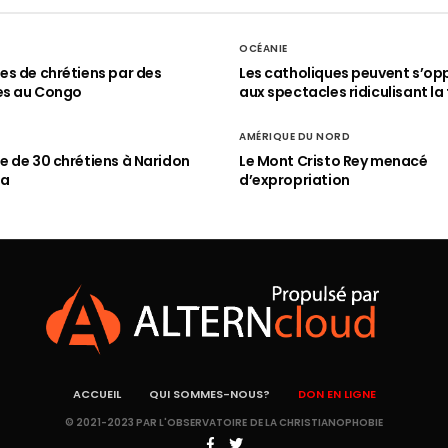
OCÉANIE
s de chrétiens par des
Les catholiques peuvent s’op
es au Congo
aux spectacles ridiculisant la 
AMÉRIQUE DU NORD
 de 30 chrétiens à Naridon
Le Mont Cristo Rey menacé
ia
d’expropriation
ACCUEIL
QUI SOMMES-NOUS?
DON EN LIGNE
© 2021-2023 PAR L'OBSERVATOIRE DE LA CHRISTIANOPHOBIE