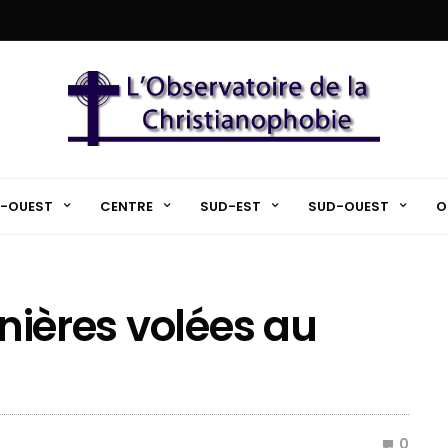
-OUEST
CENTRE
SUD-EST
SUD-OUEST
O
inières volées au
0