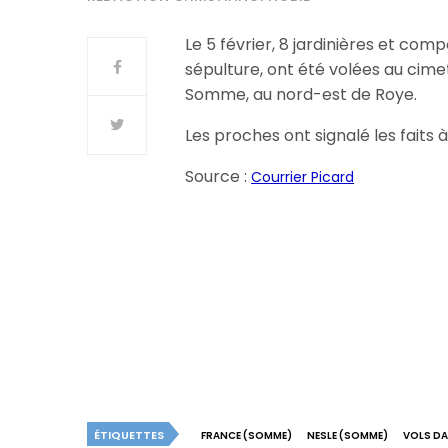
Le 5 février, 8 jardinières et com
sépulture, ont été volées au cimet
Somme, au nord-est de Roye.
Les proches ont signalé les faits à
Source :
Courrier Picard
ÉTIQUETTES
FRANCE (SOMME)
NESLE (SOMME)
VOLS DA