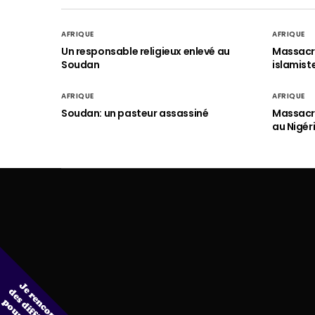
AFRIQUE
AFRIQUE
Un responsable religieux enlevé au
Massacre
Soudan
islamist
AFRIQUE
AFRIQUE
Soudan: un pasteur assassiné
Massacre
au Nigér