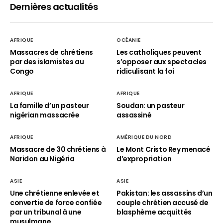
Dernières actualités
AFRIQUE
OCÉANIE
Massacres de chrétiens
Les catholiques peuvent
par des islamistes au
s’opposer aux spectacles
Congo
ridiculisant la foi
AFRIQUE
AFRIQUE
La famille d’un pasteur
Soudan: un pasteur
nigérian massacrée
assassiné
AFRIQUE
AMÉRIQUE DU NORD
Massacre de 30 chrétiens à
Le Mont Cristo Rey menacé
Naridon au Nigéria
d’expropriation
ASIE
ASIE
Une chrétienne enlevée et
Pakistan: les assassins d’un
convertie de force confiée
couple chrétien accusé de
par un tribunal à une
blasphème acquittés
musulmane