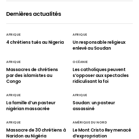
Dernières actualités
AFRIQUE
AFRIQUE
4 chrétiens tués au Nigeria
Un responsable religieux
enlevé au Soudan
AFRIQUE
OCÉANIE
Massacres de chrétiens
Les catholiques peuvent
par des islamistes au
s’opposer aux spectacles
Congo
ridiculisant la foi
AFRIQUE
AFRIQUE
La famille d’un pasteur
Soudan: un pasteur
nigérian massacrée
assassiné
AFRIQUE
AMÉRIQUE DU NORD
Massacre de 30 chrétiens à
Le Mont Cristo Rey menacé
Naridon au Nigéria
d’expropriation