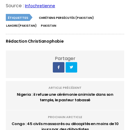
Source :
Infochretienne
ÉTIQUETTES
CHRÉTIENS PERSÉCUTÉS (PAKISTAN)
LAHORE (PAKISTAN)
PAKISTAN
Rédaction Christianophobie
Partager
ARTICLE PRÉCÉDENT
Nigeria : il refuse une cérémonie animiste dans son
temple, le pasteur tabassé
PROCHAIN ARCTICLE
Congo : 45 civils massacrés ou décapités en moins de 10
jours par des djihadistes