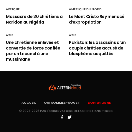
AFRIQUE
AMÉRIQUE DU NORD
Massacre de 30 chrétiens à
Le Mont Cristo Rey menacé
Naridon au Nigéria
d’expropriation
ASIE
ASIE
Une chrétienne enlevée et
Pakistan: les assassins d’un
convertie de force confiée
couple chrétien accusé de
par un tribunal à une
blasphème acquittés
musulmane
ACCUEIL
QUI SOMMES-NOUS?
DON EN LIGNE
© 2021-2023 PAR L'OBSERVATOIRE DE LA CHRISTIANOPHOBIE