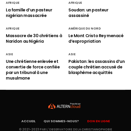
AFRIQUE
AFRIQUE
La famille d’un pasteur
Soudan: un pasteur
nigérian massacrée
assassiné
AFRIQUE
AMÉRIQUE DU NORD
Massacre de 30 chrétiens à
Le Mont Cristo Rey menacé
Naridon au Nigéria
d’expropriation
ASIE
ASIE
Une chrétienne enlevée et
Pakistan: les assassins d’un
convertie de force confiée
couple chrétien accusé de
par un tribunal à une
blasphème acquittés
musulmane
ACCUEIL
QUI SOMMES-NOUS?
DON EN LIGNE
© 2021-2023 PAR L'OBSERVATOIRE DE LA CHRISTIANOPHOBIE