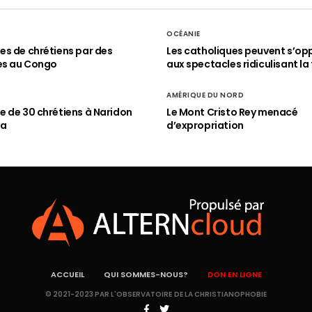
OCÉANIE
s de chrétiens par des
Les catholiques peuvent s’op
es au Congo
aux spectacles ridiculisant la 
AMÉRIQUE DU NORD
 de 30 chrétiens à Naridon
Le Mont Cristo Rey menacé
ia
d’expropriation
ACCUEIL
QUI SOMMES-NOUS?
DON EN LIGNE
© 2021-2023 PAR L'OBSERVATOIRE DE LA CHRISTIANOPHOBIE