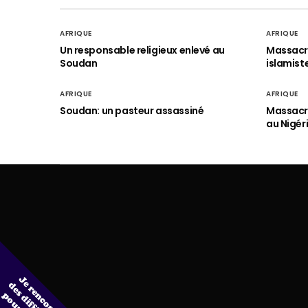
AFRIQUE
AFRIQUE
Un responsable religieux enlevé au
Massacre
Soudan
islamist
AFRIQUE
AFRIQUE
Soudan: un pasteur assassiné
Massacre
au Nigér