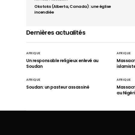
Okotoks (Alberta, Canada) : une église
incendiée
Dernières actualités
AFRIQUE
AFRIQUE
Un responsable religieux enlevé au
Massacre
Soudan
islamist
AFRIQUE
AFRIQUE
Soudan: un pasteur assassiné
Massacre
au Nigér