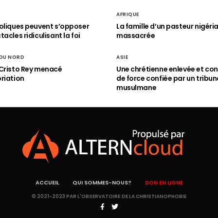
AFRIQUE
oliques peuvent s’opposer
La famille d’un pasteur nigéri
acles ridiculisant la foi
massacrée
 DU NORD
ASIE
Cristo Rey menacé
Une chrétienne enlevée et con
riation
de force confiée par un tribun
musulmane
ACCUEIL
QUI SOMMES-NOUS?
DON EN LIGNE
© 2021-2023 PAR L'OBSERVATOIRE DE LA CHRISTIANOPHOBIE