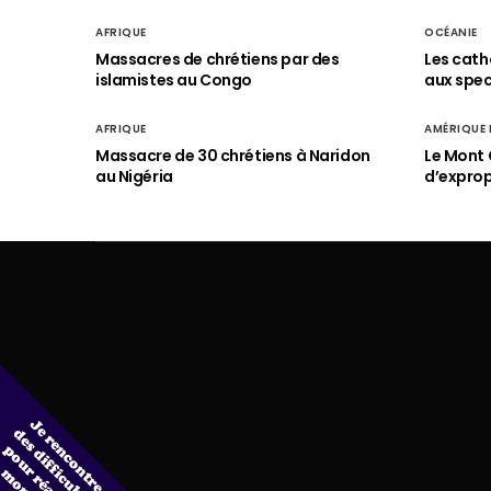
AFRIQUE
OCÉANIE
Massacres de chrétiens par des
Les cath
islamistes au Congo
aux spect
AFRIQUE
AMÉRIQUE
Massacre de 30 chrétiens à Naridon
Le Mont 
au Nigéria
d’exprop