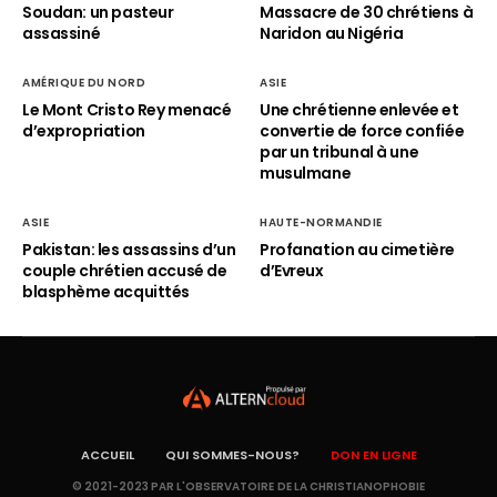
Soudan: un pasteur
Massacre de 30 chrétiens à
assassiné
Naridon au Nigéria
AMÉRIQUE DU NORD
ASIE
Le Mont Cristo Rey menacé
Une chrétienne enlevée et
d’expropriation
convertie de force confiée
par un tribunal à une
musulmane
ASIE
HAUTE-NORMANDIE
Pakistan: les assassins d’un
Profanation au cimetière
couple chrétien accusé de
d’Evreux
blasphème acquittés
ACCUEIL
QUI SOMMES-NOUS?
DON EN LIGNE
© 2021-2023 PAR L'OBSERVATOIRE DE LA CHRISTIANOPHOBIE