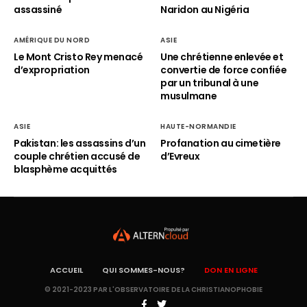
assassiné
Naridon au Nigéria
AMÉRIQUE DU NORD
ASIE
Le Mont Cristo Rey menacé
Une chrétienne enlevée et
d’expropriation
convertie de force confiée
par un tribunal à une
musulmane
ASIE
HAUTE-NORMANDIE
Pakistan: les assassins d’un
Profanation au cimetière
couple chrétien accusé de
d’Evreux
blasphème acquittés
ACCUEIL
QUI SOMMES-NOUS?
DON EN LIGNE
© 2021-2023 PAR L'OBSERVATOIRE DE LA CHRISTIANOPHOBIE