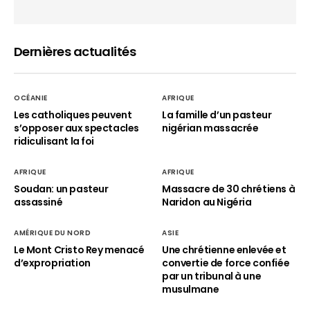
Dernières actualités
OCÉANIE
AFRIQUE
Les catholiques peuvent
La famille d’un pasteur
s’opposer aux spectacles
nigérian massacrée
ridiculisant la foi
AFRIQUE
AFRIQUE
Soudan: un pasteur
Massacre de 30 chrétiens à
assassiné
Naridon au Nigéria
AMÉRIQUE DU NORD
ASIE
Le Mont Cristo Rey menacé
Une chrétienne enlevée et
d’expropriation
convertie de force confiée
par un tribunal à une
musulmane