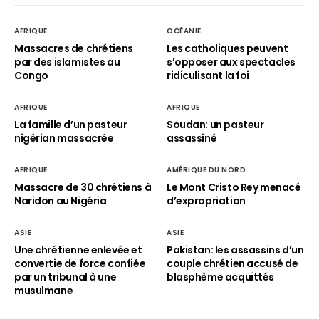
AFRIQUE
OCÉANIE
Massacres de chrétiens
Les catholiques peuvent
par des islamistes au
s’opposer aux spectacles
Congo
ridiculisant la foi
AFRIQUE
AFRIQUE
La famille d’un pasteur
Soudan: un pasteur
nigérian massacrée
assassiné
AFRIQUE
AMÉRIQUE DU NORD
Massacre de 30 chrétiens à
Le Mont Cristo Rey menacé
Naridon au Nigéria
d’expropriation
ASIE
ASIE
Une chrétienne enlevée et
Pakistan: les assassins d’un
convertie de force confiée
couple chrétien accusé de
par un tribunal à une
blasphème acquittés
musulmane