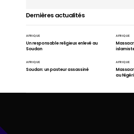
Dernières actualités
AFRIQUE
AFRIQUE
Un responsable religieux enlevé au
Massacre
Soudan
islamist
AFRIQUE
AFRIQUE
Soudan: un pasteur assassiné
Massacre
au Nigér