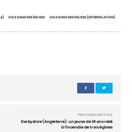
LE)
VOLS DANS DES ÉGLISES
VOLS DANS DES ÉGLISES (INTERPELLATION)
PROCHAIN ARCTICLE
Derbyshire (Angleterre) : un jeune de 18 ans relié
à l'incendie de trois églises