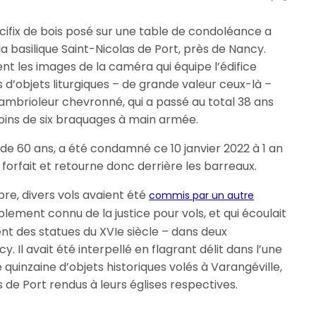
cifix de bois posé sur une table de condoléance a
a basilique Saint-Nicolas de Port, près de Nancy.
ent les images de la caméra qui équipe l’édifice
 d’objets liturgiques – de grande valeur ceux-là –
cambrioleur chevronné, qui a passé au total 38 ans
oins de six braquages à main armée.
 de 60 ans, a été condamné ce 10 janvier 2022 à 1 an
orfait et retourne donc derrière les barreaux.
bre, divers vols avaient été
commis par un autre
blement connu de la justice pour vols, et qui écoulait
t des statues du XVIe siècle – dans deux
. Il avait été interpellé en flagrant délit dans l’une
e quinzaine d’objets historiques volés à Varangéville,
de Port rendus à leurs églises respectives.