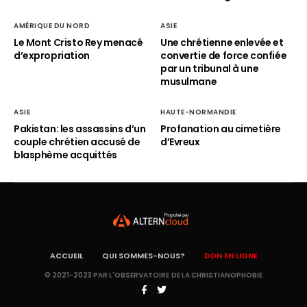
AMÉRIQUE DU NORD
ASIE
Le Mont Cristo Rey menacé
Une chrétienne enlevée et
d’expropriation
convertie de force confiée
par un tribunal à une
musulmane
ASIE
HAUTE-NORMANDIE
Pakistan: les assassins d’un
Profanation au cimetière
couple chrétien accusé de
d’Evreux
blasphème acquittés
ACCUEIL
QUI SOMMES-NOUS?
DON EN LIGNE
© 2021-2023 PAR L'OBSERVATOIRE DE LA CHRISTIANOPHOBIE