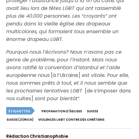
protéger l’assistance jusqu’à la fin du culte, qui
avait lieu lors de fêtes LGBT qui ont rassemblé
plus de 40.000 personnes. Les “croyants” ont
pendu dans la vieille église des drapeaux
multicolores, qui formaient tous ensemble un
énorme drapeau LGBT.
Pourquoi nous l’écrivons? Nous n’avons pas ce
genre de problème, pour l’instant. Mais nous
avons ratifié la convention d’Istanbul et l’aide
européenne nous
[à l’Ukraine]
est vitale. Pour elle,
nous sommes prêts à tout, et il nous semble que
les prochaines tentatives LGBT
[de s’imposer dans
nos cultes]
sont pour bientôt
“.
ÉTIQUETTES
PROFANATION D'ÉGLISES
SUISSE
SUISSE (ZÜRICH)
VIOLENCES LGBT CONTRE DES CHRÉTIENS
Rédaction Christianophobie