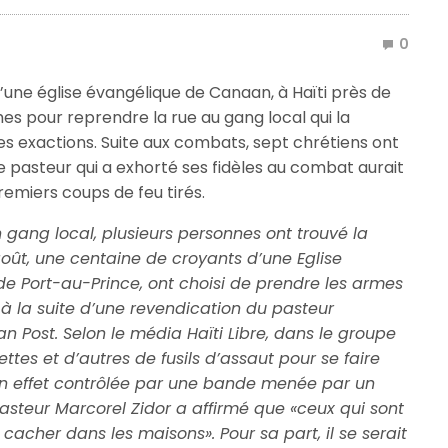
0
’une église évangélique de Canaan, à Haïti près de
mes pour reprendre la rue au gang local qui la
les exactions. Suite aux combats, sept chrétiens ont
Le pasteur qui a exhorté ses fidèles au combat aurait
premiers coups de feu tirés.
gang local, plusieurs personnes ont trouvé la
août, une centaine de croyants d’une Eglise
e Port-au-Prince, ont choisi de prendre les armes
à la suite d’une revendication du pasteur
ian Post. Selon le média Haïti Libre, dans le groupe
tes et d’autres de fusils d’assaut pour se faire
t en effet contrôlée par une bande menée par un
pasteur Marcorel Zidor a affirmé que «ceux qui sont
 cacher dans les maisons». Pour sa part, il se serait