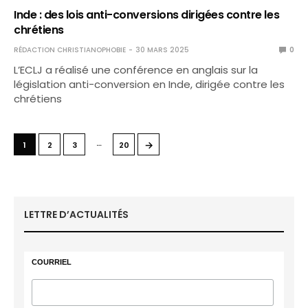
Inde : des lois anti-conversions dirigées contre les
chrétiens
RÉDACTION CHRISTIANOPHOBIE
30 MARS 2025
0
L’ECLJ a réalisé une conférence en anglais sur la
législation anti-conversion en Inde, dirigée contre les
chrétiens
…
→
1
2
3
20
LETTRE D’ACTUALITÉS
COURRIEL