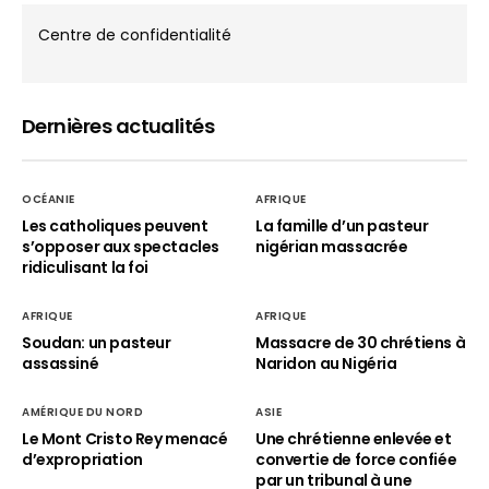
Centre de confidentialité
Dernières actualités
OCÉANIE
AFRIQUE
Les catholiques peuvent
La famille d’un pasteur
s’opposer aux spectacles
nigérian massacrée
ridiculisant la foi
AFRIQUE
AFRIQUE
Soudan: un pasteur
Massacre de 30 chrétiens à
assassiné
Naridon au Nigéria
AMÉRIQUE DU NORD
ASIE
Le Mont Cristo Rey menacé
Une chrétienne enlevée et
d’expropriation
convertie de force confiée
par un tribunal à une