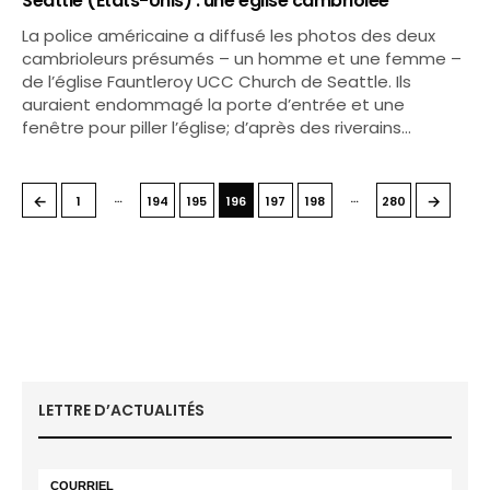
Seattle (Etats-Unis) : une église cambriolée
La police américaine a diffusé les photos des deux
cambrioleurs présumés – un homme et une femme –
de l’église Fauntleroy UCC Church de Seattle. Ils
auraient endommagé la porte d’entrée et une
fenêtre pour piller l’église; d’après des riverains…
…
…
←
→
1
194
195
196
197
198
280
LETTRE D’ACTUALITÉS
COURRIEL