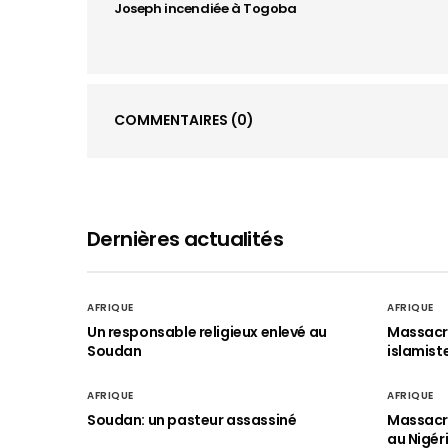
Joseph incendiée à Togoba
COMMENTAIRES
(0)
Dernières actualités
AFRIQUE
AFRIQUE
Un responsable religieux enlevé au
Massacre
Soudan
islamist
AFRIQUE
AFRIQUE
Soudan: un pasteur assassiné
Massacre
au Nigér