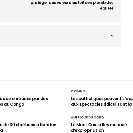
protéger des voleurs les toits en plomb des
églises
OCÉANIE
s de chrétiens par des
Les catholiques peuvent s’op
es au Congo
aux spectacles ridiculisant la 
AMÉRIQUE DU NORD
 de 30 chrétiens à Naridon
Le Mont Cristo Rey menacé
ia
d’expropriation