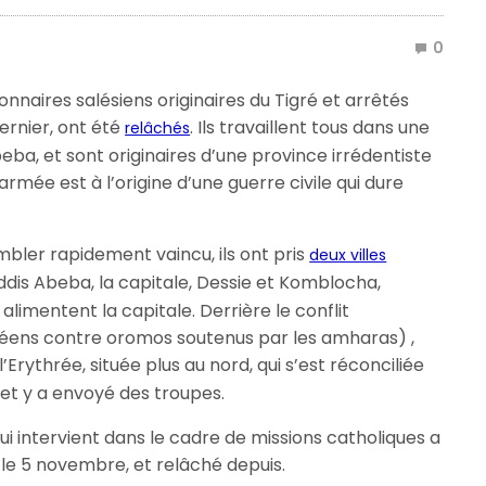
0
onnaires salésiens originaires du Tigré et arrêtés
ernier, ont été
. Ils travaillent tous dans une
relâchés
eba, et sont originaires d’une province irrédentiste
armée est à l’origine d’une guerre civile qui dure
mbler rapidement vaincu, ils ont pris
deux villes
dis Abeba, la capitale, Dessie et Komblocha,
alimentent la capitale. Derrière le conflit
gréens contre oromos soutenus par les amharas) ,
l’Erythrée, située plus au nord, qui s’est réconciliée
é et y a envoyé des troupes.
qui intervient dans le cadre de missions catholiques a
s, le 5 novembre, et relâché depuis.