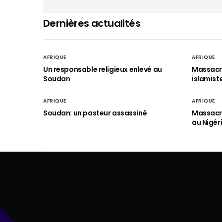
Dernières actualités
AFRIQUE
AFRIQUE
Un responsable religieux enlevé au
Massacre
Soudan
islamist
AFRIQUE
AFRIQUE
Soudan: un pasteur assassiné
Massacre
au Nigér