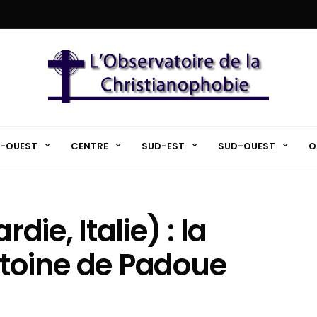
-OUEST
CENTRE
SUD-EST
SUD-OUEST
O
ie, Italie) : la
ntoine de Padoue