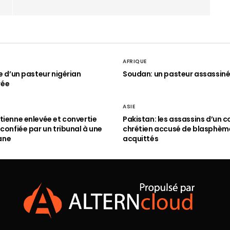
AFRIQUE
le d’un pasteur nigérian
Soudan: un pasteur assassin
rée
ASIE
tienne enlevée et convertie
Pakistan: les assassins d’un c
 confiée par un tribunal à une
chrétien accusé de blasphèm
ane
acquittés