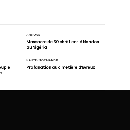
AFRIQUE
é
Massacre de 30 chrétiens à Naridon
au Nigéria
HAUTE-NORMANDIE
ouple
Profanation au cimetière d’Evreux
e