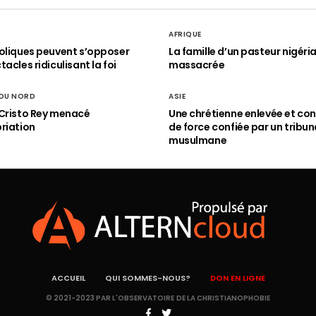
AFRIQUE
oliques peuvent s’opposer
La famille d’un pasteur nigéri
acles ridiculisant la foi
massacrée
 DU NORD
ASIE
Cristo Rey menacé
Une chrétienne enlevée et con
riation
de force confiée par un tribun
musulmane
ACCUEIL
QUI SOMMES-NOUS?
DON EN LIGNE
© 2021-2023 PAR L'OBSERVATOIRE DE LA CHRISTIANOPHOBIE