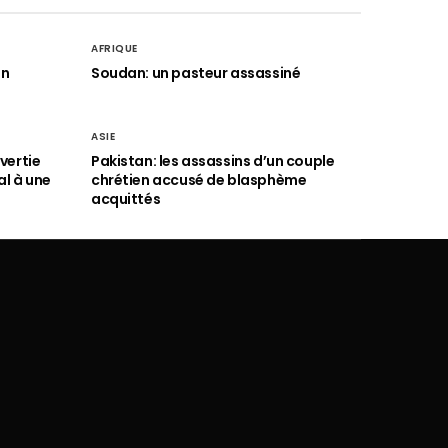
AFRIQUE
an
Soudan: un pasteur assassiné
ASIE
vertie
Pakistan: les assassins d’un couple
al à une
chrétien accusé de blasphème
acquittés