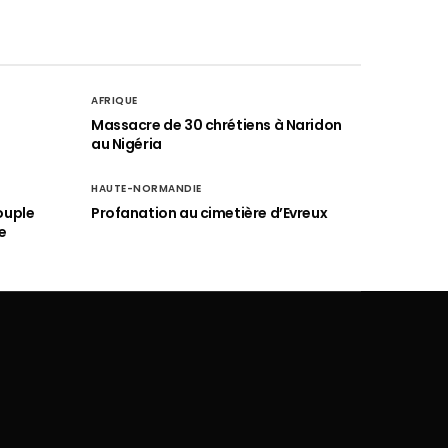
AFRIQUE
é
Massacre de 30 chrétiens à Naridon
au Nigéria
HAUTE-NORMANDIE
ouple
Profanation au cimetière d’Evreux
e