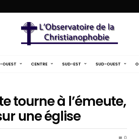
-OUEST
CENTRE
SUD-EST
SUD-OUEST
O
ête tourne à l’émeute,
ur une église
0