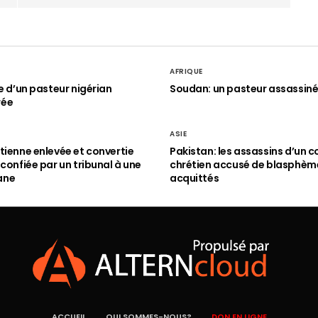
AFRIQUE
le d’un pasteur nigérian
Soudan: un pasteur assassin
rée
ASIE
tienne enlevée et convertie
Pakistan: les assassins d’un c
 confiée par un tribunal à une
chrétien accusé de blasphèm
ane
acquittés
ACCUEIL
QUI SOMMES-NOUS?
DON EN LIGNE