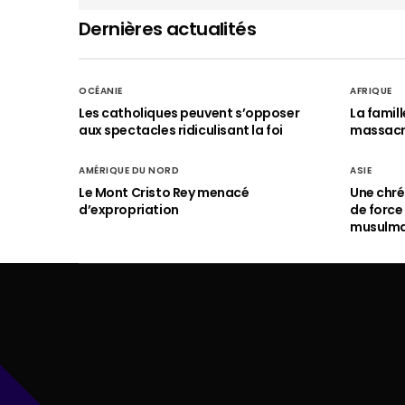
Dernières actualités
OCÉANIE
AFRIQUE
Les catholiques peuvent s’opposer
La famil
aux spectacles ridiculisant la foi
massac
AMÉRIQUE DU NORD
ASIE
Le Mont Cristo Rey menacé
Une chré
d’expropriation
de force
musulm