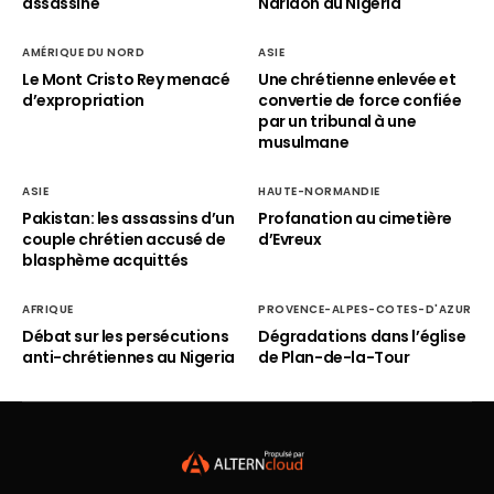
assassiné
Naridon au Nigéria
AMÉRIQUE DU NORD
ASIE
Le Mont Cristo Rey menacé
Une chrétienne enlevée et
d’expropriation
convertie de force confiée
par un tribunal à une
musulmane
ASIE
HAUTE-NORMANDIE
Pakistan: les assassins d’un
Profanation au cimetière
couple chrétien accusé de
d’Evreux
blasphème acquittés
AFRIQUE
PROVENCE-ALPES-COTES-D'AZUR
Débat sur les persécutions
Dégradations dans l’église
anti-chrétiennes au Nigeria
de Plan-de-la-Tour