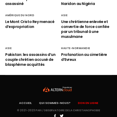
assassiné
Naridon au Nigéria
AMÉRIQUE DU NORD
ASIE
Le Mont Cristo Rey menacé
Une chrétienne enlevée et
d’expropriation
convertie de force confiée
par un tribunal à une
musulmane
ASIE
HAUTE-NORMANDIE
Pakistan: les assassins d’un
Profanation au cimetière
couple chrétien accusé de
d’Evreux
blasphème acquittés
ACCUEIL
QUI SOMMES-NOUS?
DON EN LIGNE
© 2021-2023 PAR L'OBSERVATOIRE DE LA CHRISTIANOPHOBIE