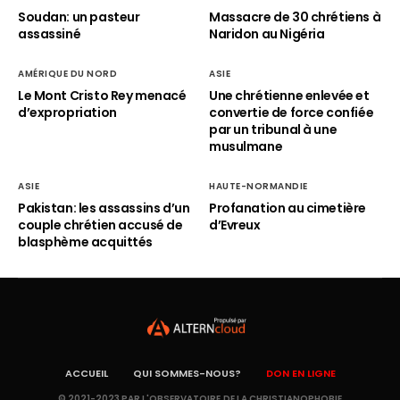
Soudan: un pasteur
Massacre de 30 chrétiens à
assassiné
Naridon au Nigéria
AMÉRIQUE DU NORD
ASIE
Le Mont Cristo Rey menacé
Une chrétienne enlevée et
d’expropriation
convertie de force confiée
par un tribunal à une
musulmane
ASIE
HAUTE-NORMANDIE
Pakistan: les assassins d’un
Profanation au cimetière
couple chrétien accusé de
d’Evreux
blasphème acquittés
ACCUEIL
QUI SOMMES-NOUS?
DON EN LIGNE
© 2021-2023 PAR L'OBSERVATOIRE DE LA CHRISTIANOPHOBIE