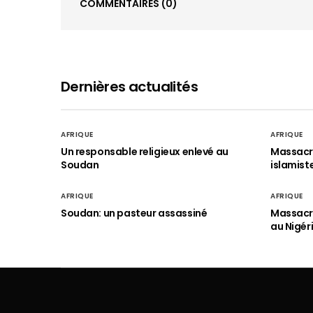
COMMENTAIRES
(0)
Dernières actualités
AFRIQUE
AFRIQUE
Un responsable religieux enlevé au
Massacre
Soudan
islamist
AFRIQUE
AFRIQUE
Soudan: un pasteur assassiné
Massacre
au Nigér