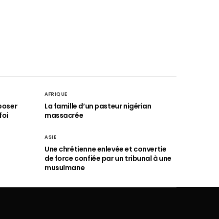
AFRIQUE
poser
La famille d’un pasteur nigérian
foi
massacrée
ASIE
Une chrétienne enlevée et convertie
de force confiée par un tribunal à une
musulmane