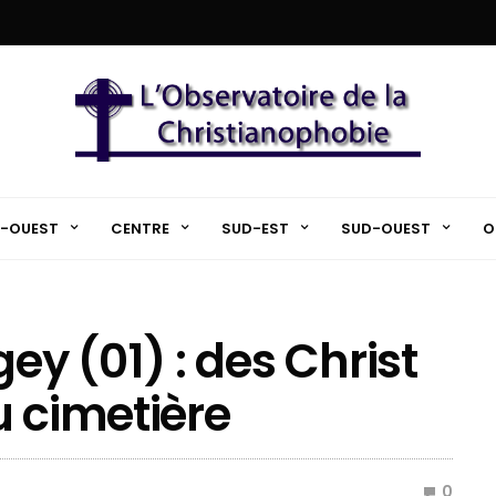
-OUEST
CENTRE
SUD-EST
SUD-OUEST
O
 (01) : des Christ
u cimetière
0