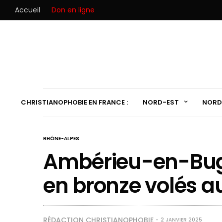
Accueil
Don en ligne
CHRISTIANOPHOBIE EN FRANCE :
NORD-EST
NORD
RHÔNE-ALPES
Ambérieu-en-Bugey
en bronze volés a
RÉDACTION CHRISTIANOPHOBIE
2 JANVIER 2025