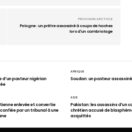
PROCHAIN ARCTICLE
Pologne : un prêtre assassiné à coups de haches
lors d'un cambriolage
AFRIQUE
le d’un pasteur nigérian
Soudan: un pasteur assassin
rée
ASIE
tienne enlevée et convertie
Pakistan: les assassins d’un c
 confiée par un tribunal à une
chrétien accusé de blasphèm
ane
acquittés