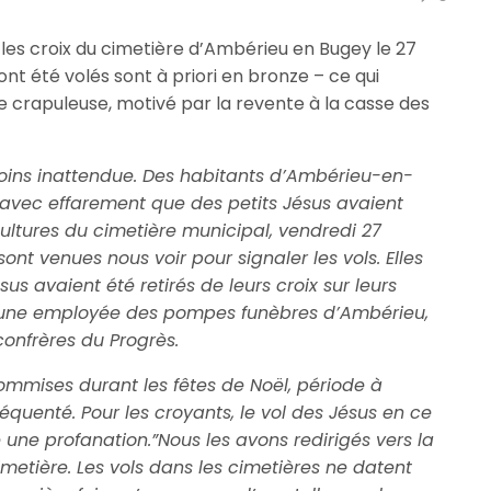
r les croix du cimetière d’Ambérieu en Bugey le 27
nt été volés sont à priori en bronze – ce qui
e crapuleuse, motivé par la revente à la casse des
oins inattendue. Des habitants d’Ambérieu-en-
 avec effarement que des petits Jésus avaient
pultures du cimetière municipal, vendredi 27
nt venues nous voir pour signaler les vols. Elles
s avaient été retirés de leurs croix sur leurs
e une employée des pompes funèbres d’Ambérieu,
confrères du Progrès.
ommises durant les fêtes de Noël, période à
réquenté. Pour les croyants, le vol des Jésus en ce
ne profanation.”Nous les avons redirigés vers la
imetière. Les vols dans les cimetières ne datent