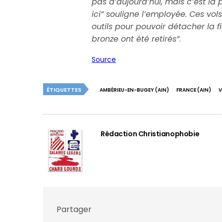
pas d’aujourd’hui, mais c’est la
ici”
souligne l’employée. Ces vols
outils pour pouvoir détacher la fi
bronze ont été retirés”
.
Source
ÉTIQUETTES
AMBÉRIEU-EN-BUGEY (AIN)
FRANCE (AIN)
V
Rédaction Christianophobie
Partager