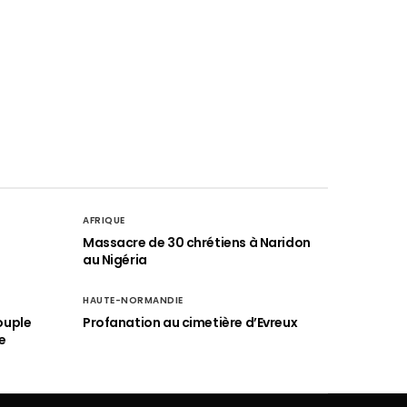
AFRIQUE
é
Massacre de 30 chrétiens à Naridon
au Nigéria
HAUTE-NORMANDIE
ouple
Profanation au cimetière d’Evreux
e