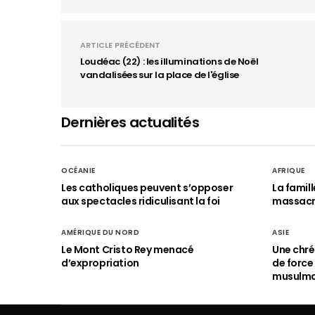
ARTICLE PRÉCÉDENT
Loudéac (22) : les illuminations de Noël
vandalisées sur la place de l'église
Dernières actualités
OCÉANIE
AFRIQUE
Les catholiques peuvent s’opposer
La famil
aux spectacles ridiculisant la foi
massac
AMÉRIQUE DU NORD
ASIE
Le Mont Cristo Rey menacé
Une chré
d’expropriation
de force
musulm