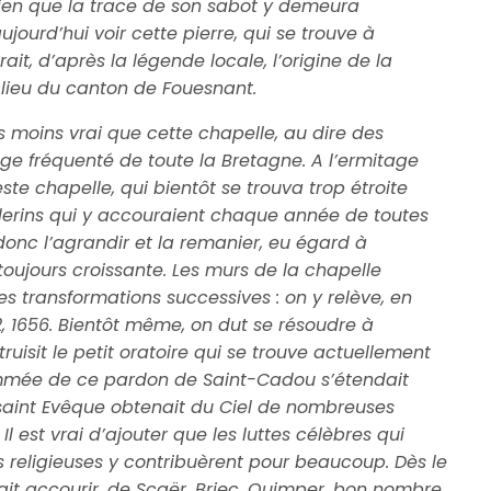
i bien que la trace de son sabot y demeura
ourd’hui voir cette pierre, qui se trouve à
erait, d’après la légende locale, l’origine de la
lieu du canton de Fouesnant.
pas moins vrai que cette chapelle, au dire des
age fréquenté de toute la Bretagne. A l’ermitage
te chapelle, qui bientôt se trouva trop étroite
èlerins qui y accouraient chaque année de toutes
 donc l’agrandir et la remanier, eu égard à
t toujours croissante. Les murs de la chapelle
es transformations successives : on y relève, en
632, 1656. Bientôt même, on dut se résoudre à
struisit le petit oratoire qui se trouve actuellement
ommée de ce pardon de Saint-Cadou s’étendait
 saint Evêque obtenait du Ciel de nombreuses
Il est vrai d’ajouter que les luttes célèbres qui
religieuses y contribuèrent pour beaucoup. Dès le
ait accourir, de Scaër, Briec, Quimper, bon nombre