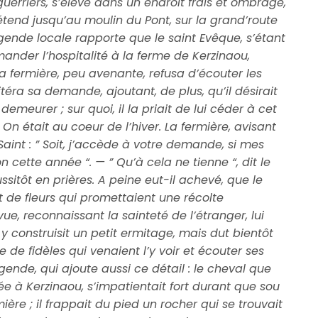
guerriers, s’élève dans un endroit frais et ombragé,
’étend jusqu’au moulin du Pont, sur la grand’route
ende locale rapporte que le saint Evêque, s’étant
mander l’hospitalité à la ferme de Kerzinaou,
La fermière, peu avenante, refusa d’écouter les
éitéra sa demande, ajoutant, de plus, qu’il désirait
demeurer ; sur quoi, il la priait de lui céder à cet
 On était au coeur de l’hiver. La fermière, avisant
 Saint : ” Soit, j’accède à votre demande, si mes
n cette année “. — ” Qu’à cela ne tienne “, dit le
ussitôt en prières. A peine eut-il achevé, que le
t de fleurs qui promettaient une récolte
ue, reconnaissant la sainteté de l’étranger, lui
t y construisit un petit ermitage, mais dut bientôt
de fidèles qui venaient l’y voir et écouter ses
légende, qui ajoute aussi ce détail : le cheval que
ée à Kerzinaou, s’impatientait fort durant que sou
ère ; il frappait du pied un rocher qui se trouvait