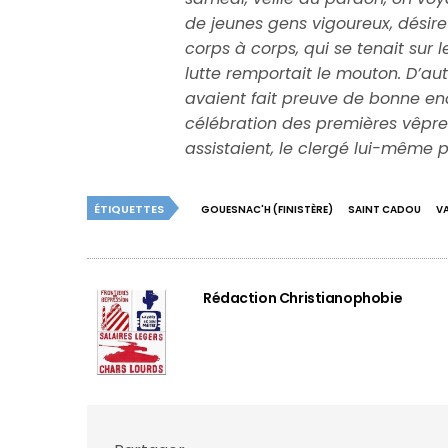
de jeunes gens vigoureux, désire
corps à corps, qui se tenait sur 
lutte remportait le mouton. D’a
avaient fait preuve de bonne end
célébration des premières vêpres
assistaient, le clergé lui-même pr
ÉTIQUETTES
GOUESNAC'H (FINISTÈRE)
SAINT CADOU
V
Rédaction Christianophobie