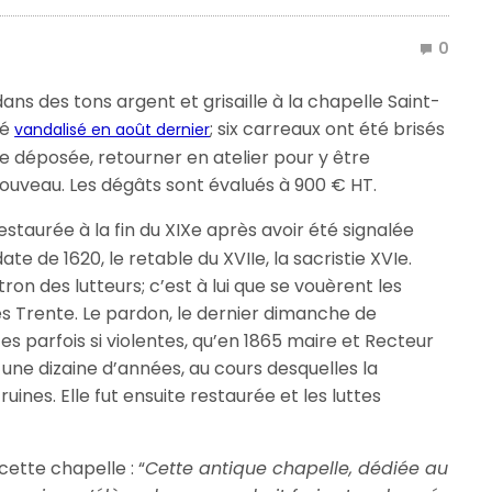
0
ans des tons argent et grisaille à la chapelle Saint-
té
; six carreaux ont été brisés
vandalisé en août dernier
être déposée, retourner en atelier pour y être
 nouveau. Les dégâts sont évalués à 900 € HT.
estaurée à la fin du XIXe après avoir été signalée
te de 1620, le retable du XVIIe, la sacristie XVIe.
on des lutteurs; c’est à lui que se vouèrent les
 Trente. Le pardon, le dernier dimanche de
es parfois si violentes, qu’en 1865 maire et Recteur
ne dizaine d’années, au cours desquelles la
ines. Elle fut ensuite restaurée et les luttes
cette chapelle : “
Cette antique chapelle, dédiée au