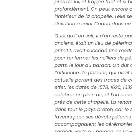
près de lui, et frappa tant et s
profondément. On peut encore auj
l’intérieur de la chapelle. Telle s
dévotion à saint Cadou dans ce 
Quoi qu’il en soit, il n’en reste 
anciens, était un lieu de pèlerin
primitif, avait succédé une modes
pour renfermer les milliers de p
parts, le jour du pardon. On dut
l’affluence de pèlerins, qui allai
actuelle portent des traces de c
effet, les dates de 1578, 1620, 1
célébrer en plein air, et l’on con
près de cette chapelle. La ren
dans tout le pays breton, car le
faveurs pour ses dévots pèlerins. 
accompagnaient les cérémonies 
samedi, veille du pardon, on voy