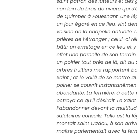
saint patron des lutteurs et des 
non loin du bras de rivière qui s
de Quimper à Fouesnant. Une lég
un jour égaré en ce lieu, vint de
voisine de la chapelle actuelle. 
prières de l’étranger ; celui-ci r
bâtir un ermitage en ce lieu et y 
effet une parcelle de son terrain.
un poirier tout près de là, dit au
arbres fruitiers me rapportent bo
Saint ; et le voilà de se mettre a
poirier se couvrit instantanémen
abondante. La fermière, à cette v
octroya ce qu’il désirait. Le Sain
l’abandonner devant la multitude 
salutaires conseils. Telle est la 
montait saint Cadou, à son arriv
maître parlementait avec la fermi