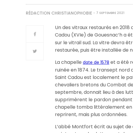
RÉDACTION CHRISTIANOPHOBIE
7 SEPTEMBRE 2021
Un des vitraux restaurés en 2018 d
Cadou (XVIe) de Gouesnac’h a é
sur le vitrail sud. La vitre devra 
restaurée, puis être installée de
La chapelle
et a été r
date de 1578
ruinée en 1874. Le transept nord da
Saint Cadou est localement le patr
chevaliers bretons du Combat des
septembre, donnait lieu à des lutt
supprimèrent le pardon pendant u
chapelle tomba littéralement en ru
reprirent, mais plus ordonnées.
L’abbé Montfort écrit au sujet de 