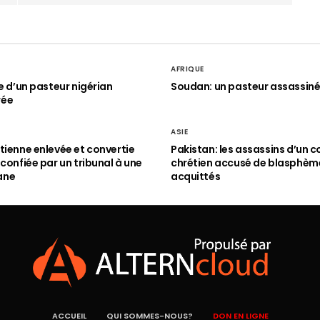
AFRIQUE
le d’un pasteur nigérian
Soudan: un pasteur assassin
rée
ASIE
tienne enlevée et convertie
Pakistan: les assassins d’un c
 confiée par un tribunal à une
chrétien accusé de blasphèm
ane
acquittés
ACCUEIL
QUI SOMMES-NOUS?
DON EN LIGNE