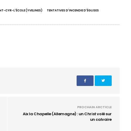
NT-CYR-L'ÉCOLE (YVELINES)
TENTATIVES D'INCENDIE D'ÉGLISES
PROCHAIN ARCTICLE
Aix la Chapelle (Allemagne) : un Christ volé sur
un calvaire