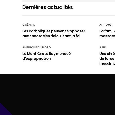
Dernières actualités
OCÉANIE
AFRIQUE
Les catholiques peuvent s’opposer
La famil
aux spectacles ridiculisant la foi
massac
AMÉRIQUE DU NORD
ASIE
Le Mont Cristo Rey menacé
Une chré
d’expropriation
de force
musulm