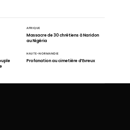
AFRIQUE
é
Massacre de 30 chrétiens à Naridon
au Nigéria
HAUTE-NORMANDIE
ouple
Profanation au cimetière d’Evreux
e