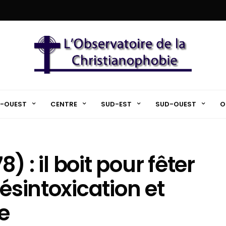
-OUEST
CENTRE
SUD-EST
SUD-OUEST
O
8) : il boit pour fêter
désintoxication et
se