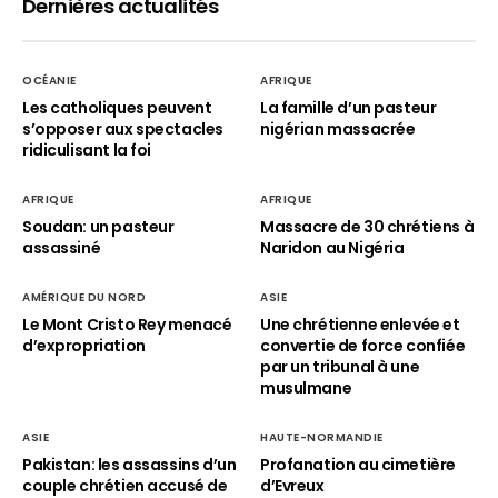
Dernières actualités
OCÉANIE
AFRIQUE
Les catholiques peuvent
La famille d’un pasteur
s’opposer aux spectacles
nigérian massacrée
ridiculisant la foi
AFRIQUE
AFRIQUE
Soudan: un pasteur
Massacre de 30 chrétiens à
assassiné
Naridon au Nigéria
AMÉRIQUE DU NORD
ASIE
Le Mont Cristo Rey menacé
Une chrétienne enlevée et
d’expropriation
convertie de force confiée
par un tribunal à une
musulmane
ASIE
HAUTE-NORMANDIE
Pakistan: les assassins d’un
Profanation au cimetière
couple chrétien accusé de
d’Evreux