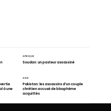
AFRIQUE
an
Soudan: un pasteur assassiné
ASIE
vertie
Pakistan: les assassins d’un couple
al à une
chrétien accusé de blasphème
acquittés