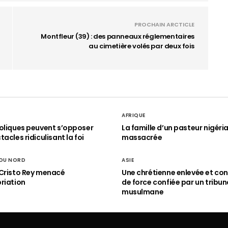
PROCHAIN ARCTICLE
Montfleur (39) : des panneaux réglementaires
au cimetière volés par deux fois
AFRIQUE
oliques peuvent s’opposer
La famille d’un pasteur nigéri
acles ridiculisant la foi
massacrée
 DU NORD
ASIE
Cristo Rey menacé
Une chrétienne enlevée et con
riation
de force confiée par un tribun
musulmane