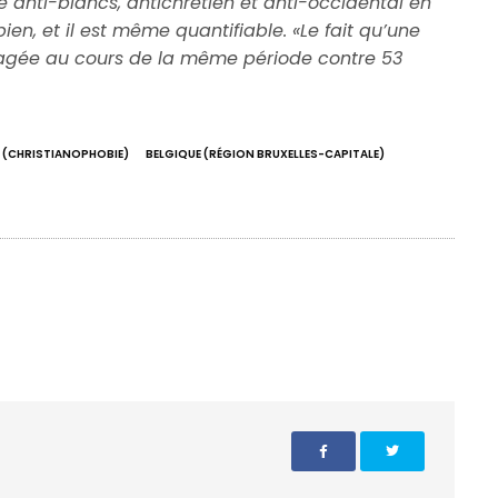
 anti-blancs, antichrétien et anti-occidental en
 bien, et il est même quantifiable. «Le fait qu’une
gée au cours de la même période contre 53
 (CHRISTIANOPHOBIE)
BELGIQUE (RÉGION BRUXELLES-CAPITALE)