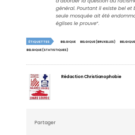
d’aborder la question du racisme
général. Pourtant il existe bel et
seule mosquée ait été endomma
églises le prouve
“.
ÉTIQUETTES
BELGIQUE
BELGIQUE (BRUXELLES)
BELGIQUE
BELGIQUE (STATISTIQUES)
Rédaction Christianophobie
Partager