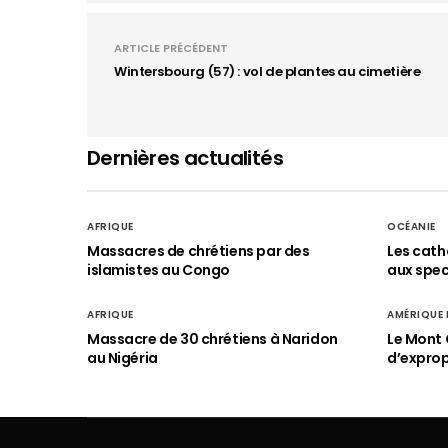
ARTICLE PRÉCÉDENT
Wintersbourg (57) : vol de plantes au cimetière
Dernières actualités
AFRIQUE
OCÉANIE
Massacres de chrétiens par des
Les cath
islamistes au Congo
aux spect
AFRIQUE
AMÉRIQUE
Massacre de 30 chrétiens à Naridon
Le Mont 
au Nigéria
d’exprop