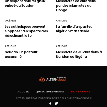
Un responsable religieux
Massacres de chrétiens
enlevé au Soudan
par des islamistes au
Congo
OCÉANIE
AFRIQUE
Les catholiques peuvent
La famille d’un pasteur
s’opposer aux spectacles
nigérian massacrée
ridiculisant la foi
AFRIQUE
AFRIQUE
Soudan: un pasteur
Massacre de 30 chrétiens à
assassiné
Naridon au Nigéria
ACCUEIL
QUI SOMMES-NOUS?
DON EN LIGNE
© 2021-2023 PAR L'OBSERVATOIRE DE LA CHRISTIANOPHOBIE