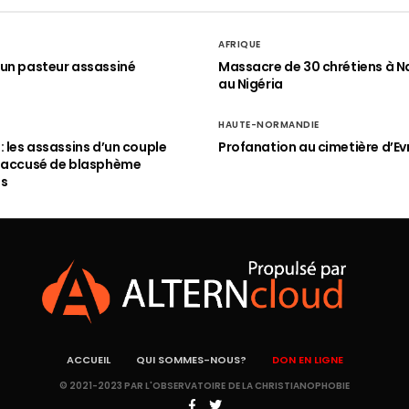
AFRIQUE
un pasteur assassiné
Massacre de 30 chrétiens à N
au Nigéria
HAUTE-NORMANDIE
: les assassins d’un couple
Profanation au cimetière d’Ev
n accusé de blasphème
és
ACCUEIL
QUI SOMMES-NOUS?
DON EN LIGNE
© 2021-2023 PAR L'OBSERVATOIRE DE LA CHRISTIANOPHOBIE