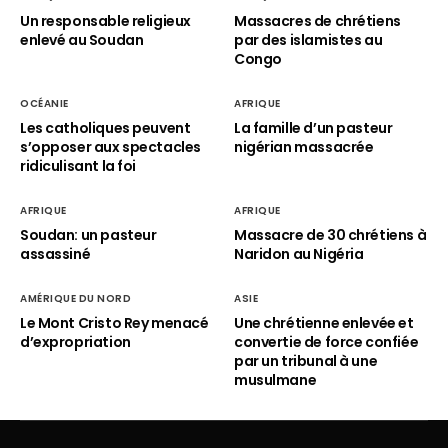
Un responsable religieux
Massacres de chrétiens
enlevé au Soudan
par des islamistes au
Congo
OCÉANIE
AFRIQUE
Les catholiques peuvent
La famille d’un pasteur
s’opposer aux spectacles
nigérian massacrée
ridiculisant la foi
AFRIQUE
AFRIQUE
Soudan: un pasteur
Massacre de 30 chrétiens à
assassiné
Naridon au Nigéria
AMÉRIQUE DU NORD
ASIE
Le Mont Cristo Rey menacé
Une chrétienne enlevée et
d’expropriation
convertie de force confiée
par un tribunal à une
musulmane