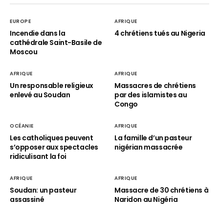
EUROPE
AFRIQUE
Incendie dans la
4 chrétiens tués au Nigeria
cathédrale Saint-Basile de
Moscou
AFRIQUE
AFRIQUE
Un responsable religieux
Massacres de chrétiens
enlevé au Soudan
par des islamistes au
Congo
OCÉANIE
AFRIQUE
Les catholiques peuvent
La famille d’un pasteur
s’opposer aux spectacles
nigérian massacrée
ridiculisant la foi
AFRIQUE
AFRIQUE
Soudan: un pasteur
Massacre de 30 chrétiens à
assassiné
Naridon au Nigéria