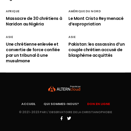
AFRIQUE
AMÉRIQUE DU NORD
Massacre de 30 chrétiens à
Le Mont Cristo Rey menacé
Naridon au Nigéria
d’expropriation
ASIE
ASIE
Une chrétienne enlevée et
Pakistan: les assassins d’un
convertie de force confiée
couple chrétien accusé de
par un tribunal à une
blasphème acquittés
musulmane
ACCUEIL
QUI SOMMES-NOUS?
DON EN LIGNE
© 2021-2023 PAR L'OBSERVATOIRE DE LA CHRISTIANOPHOBIE