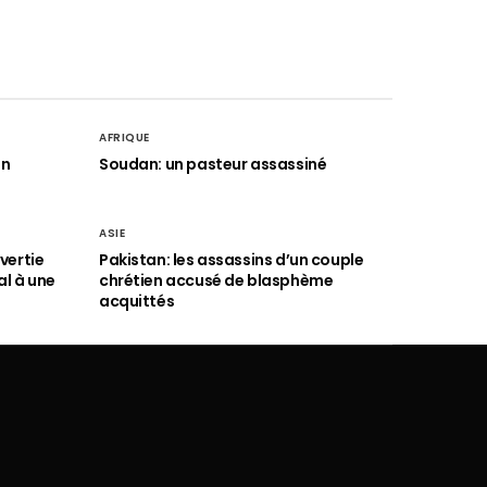
AFRIQUE
an
Soudan: un pasteur assassiné
ASIE
vertie
Pakistan: les assassins d’un couple
al à une
chrétien accusé de blasphème
acquittés