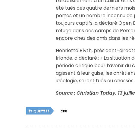
l’établissement d’un califat et ils 
été tués ces quatre derniers mois.
portes et un nombre inconnu de pa
toujours captifs, a déclaré Open 
refuge dans des camps de Personn
encore chez des amis dans les ré
Henrietta Blyth, président-dire
Irlande, a déclaré : « La situation
période critique pour l’avenir du c
agissent à leur guise, les chréti
idéologie, seront tués ou chassés 
Source : Christian Today, 13 juill
ÉTIQUETTES
CP6