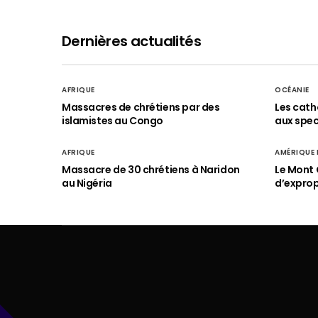
Dernières actualités
AFRIQUE
OCÉANIE
Massacres de chrétiens par des
Les cath
islamistes au Congo
aux spect
AFRIQUE
AMÉRIQUE
Massacre de 30 chrétiens à Naridon
Le Mont 
au Nigéria
d’exprop