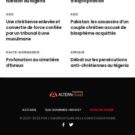
Naridon au Nigéria
d’expropriation
ASIE
ASIE
Une chrétienne enlevée et
Pakistan: les assassins d’un
convertie de force confiée
couple chrétien accusé de
par un tribunal à une
blasphème acquittés
musulmane
HAUTE-NORMANDIE
AFRIQUE
Profanation au cimetière
Débat sur les persécutions
d’Evreux
anti-chrétiennes au Nigeria
ACCUEIL
QUI SOMMES-NOUS?
DON EN LIGNE
© 2021-2023 PAR L'OBSERVATOIRE DE LA CHRISTIANOPHOBIE