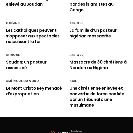
enlevé au Soudan
par des islamistes au
Congo
OCÉANIE
AFRIQUE
Les catholiques peuvent
La famille d’un pasteur
s’opposer aux spectacles
nigérian massacrée
ridiculisant la foi
AFRIQUE
AFRIQUE
Soudan: un pasteur
Massacre de 30 chrétiens à
assassiné
Naridon au Nigéria
AMÉRIQUE DU NORD
ASIE
Le Mont Cristo Rey menacé
Une chrétienne enlevée et
d’expropriation
convertie de force confiée
par un tribunal à une
musulmane