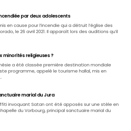
 incendiée par deux adolescents
 en cause pour l’incendie qui a détruit l’église des
ado, le 26 avril 2021. Il apparaît lors des auditions qu’il
ux minorités religieuses ?
ndonésie a été classée première destination mondiale
vaste programme, appelé le tourisme hallal, mis en
…
sanctuaire marial du Jura
affiti invoquant Satan ont été apposés sur une stèle en
chapelle du Vorbourg, principal sanctuaire marial du