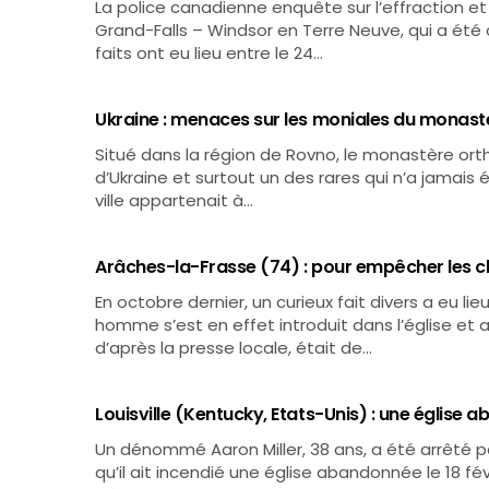
La police canadienne enquête sur l’effraction et
Grand-Falls – Windsor en Terre Neuve, qui a été c
faits ont eu lieu entre le 24…
Ukraine : menaces sur les moniales du monast
Situé dans la région de Rovno, le monastère orth
d’Ukraine et surtout un des rares qui n’a jamais 
ville appartenait à…
Arâches-la-Frasse (74) : pour empêcher les c
En octobre dernier, un curieux fait divers a eu li
homme s’est en effet introduit dans l’église et a 
d’après la presse locale, était de…
Louisville (Kentucky, Etats-Unis) : une église a
Un dénommé Aaron Miller, 38 ans, a été arrêté par
qu’il ait incendié une église abandonnée le 18 fé