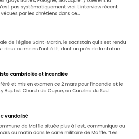
s (pays Baltes, Pologne, Slovaquie…) tolèrent la
 n’est pas systématiquement vrai. L’interview récent
s vécues par les chrétiens dans ce…
 de l’église Saint-Martin, le sacristain qui s’est rendu
 : deux au moins l’ont été, dont un près de la statue
iste cambriolée et incendiée
éré et mis en examen ce 2 mars pour l’incendie et le
inity Baptist Church de Cayce, en Caroline du Sud.
ère vandalisé
 commune de Maffle située plus à l’est, communique au
ars au matin dans le carré militaire de Maffle. “Les