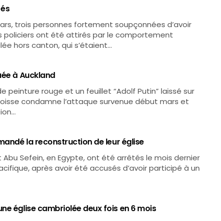
tés
 mars, trois personnes fortement soupçonnées d’avoir
es policiers ont été attirés par le comportement
ée hors canton, qui s’étaient…
uée à Auckland
 peinture rouge et un feuillet “Adolf Putin” laissé sur
aroisse condamne l’attaque survenue début mars et
tion…
mandé la reconstruction de leur église
 Abu Sefein, en Egypte, ont été arrêtés le mois dernier
cifique, après avoir été accusés d’avoir participé à un
ne église cambriolée deux fois en 6 mois