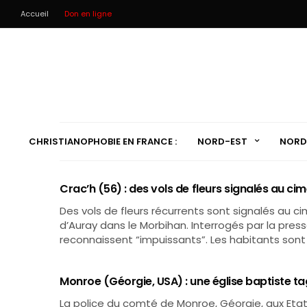
Accueil
Don en ligne
CHRISTIANOPHOBIE EN FRANCE :
NORD-EST
NORD
Crac’h (56) : des vols de fleurs signalés au ci
Des vols de fleurs récurrents sont signalés au c
d’Auray dans le Morbihan. Interrogés par la pres
reconnaissent “impuissants”. Les habitants sont 
Monroe (Géorgie, USA) : une église baptiste t
La police du comté de Monroe, Géorgie, aux Etats