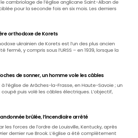
 le cambriolage de l’église anglicane Saint-Alban de
iblée pour la seconde fois en six mois. Les derniers
ère orthodoxe de Korets
odoxe ukrainien de Korets est l’un des plus ancien
été fermé, y compris sous l’URSS – en 1939, lorsque la
loches de sonner, un homme vole les câbles
eu à l’église de Arâches-la-Frasse, en Haute-Savoie ; un
coupé puis volé les câbles électriques. L’objectif,
bandonnée brûlée, l’incendiaire arrêté
 les forces de l’ordre de Louisville, Kentucky, après
vrier dernier rue Brook. L’église a été complètement