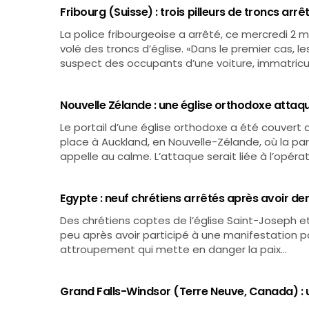
Fribourg (Suisse) : trois pilleurs de troncs arrê
La police fribourgeoise a arrêté, ce mercredi 2
volé des troncs d’église. «Dans le premier cas, l
suspect des occupants d’une voiture, immatricul
Nouvelle Zélande : une église orthodoxe attaq
Le portail d’une église orthodoxe a été couvert de
place à Auckland, en Nouvelle-Zélande, où la p
appelle au calme. L’attaque serait liée à l’opéra
Egypte : neuf chrétiens arrêtés après avoir de
Des chrétiens coptes de l’église Saint-Joseph et
peu après avoir participé à une manifestation pa
attroupement qui mette en danger la paix…
Grand Falls-Windsor (Terre Neuve, Canada) : u