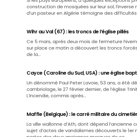
Si les pays européens, à quelques exceptions prè
construction de mosquées sur leur sol, l’inverse
d’un pasteur en Algérie témoigne des difficulté
Wihr au Val (67) : les troncs de l’église pillés
Ce 5 mars, après deux mois de fermeture hivernale
sur place ce matin a découvert les troncs forcés
de la…
Cayce (Caroline du Sud, USA) : une église bapt
Un dénommé Paul Peter Lavoie, 53 ans, a été déf
cambriolage, le 27 février dernier, de l’église Tr
L’incendie, commis après…
Maffle (Belgique) : le carré militaire du cimeti
La ville wallonne d’Ath, dont dépend l’ancienne
sujet d’actes de vandalismes découverts le 1er m
portes des deux anciennes morgues de ce…