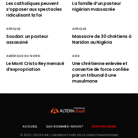
Les catholiques peuvent
La famille d’un pasteur
s’opposer aux spectacles
nigérian massacrée
ridiculisant la foi
AFRIQUE
AFRIQUE
Soudan: un pasteur
Massacre de 30 chrétiens à
assassiné
Naridon au Nigéria
AMÉRIQUE DU NORD
ASIE
Le Mont Cristo Rey menacé
Une chrétienne enlevée et
d’expropriation
convertie de force confiée
par un tribunal à une
musulmane
ACCUEIL
QUI SOMMES-NOUS?
DON EN LIGNE
© 2021-2023 PAR L'OBSERVATOIRE DE LA CHRISTIANOPHOBIE