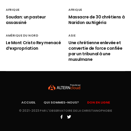
AFRIQUE
AFRIQUE
Soudan: un pasteur
Massacre de 30 chrétiens à
assassiné
Naridon au Nigéria
AMÉRIQUE DU NORD
ASIE
Le Mont Cristo Rey menacé
Une chrétienne enlevée et
d’expropriation
convertie de force confiée
par un tribunal à une
musulmane
ACCUEIL
QUI SOMMES-NOUS?
DON EN LIGNE
© 2021-2023 PAR L'OBSERVATOIRE DE LA CHRISTIANOPHOBIE