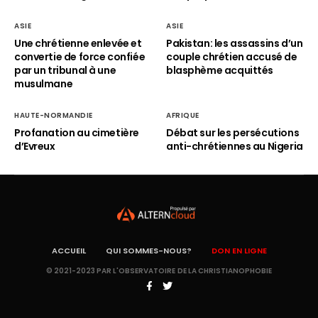
ASIE
ASIE
Une chrétienne enlevée et
Pakistan: les assassins d’un
convertie de force confiée
couple chrétien accusé de
par un tribunal à une
blasphème acquittés
musulmane
HAUTE-NORMANDIE
AFRIQUE
Profanation au cimetière
Débat sur les persécutions
d’Evreux
anti-chrétiennes au Nigeria
ACCUEIL
QUI SOMMES-NOUS?
DON EN LIGNE
© 2021-2023 PAR L'OBSERVATOIRE DE LA CHRISTIANOPHOBIE