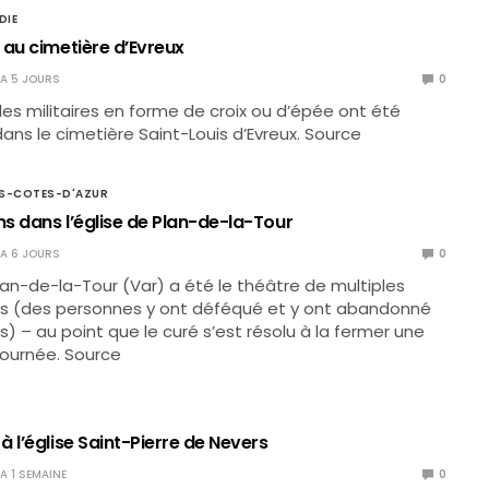
DIE
 au cimetière d’Evreux
Y A 5 JOURS
0
èles militaires en forme de croix ou d’épée ont été
ans le cimetière Saint-Louis d’Evreux. Source
S-COTES-D'AZUR
s dans l’église de Plan-de-la-Tour
Y A 6 JOURS
0
Plan-de-la-Tour (Var) a été le théâtre de multiples
s (des personnes y ont déféqué et y ont abandonné
) – au point que le curé s’est résolu à la fermer une
 journée. Source
 l’église Saint-Pierre de Nevers
 A 1 SEMAINE
0