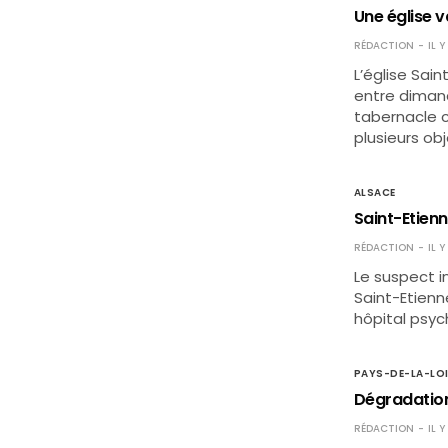
Une église
RÉDACTION
IL 
L’église Sai
entre dimanch
tabernacle c
plusieurs ob
ALSACE
Saint-Etienn
RÉDACTION
IL 
Le suspect in
Saint-Etienn
hôpital psyc
PAYS-DE-LA-LO
Dégradation
RÉDACTION
IL 