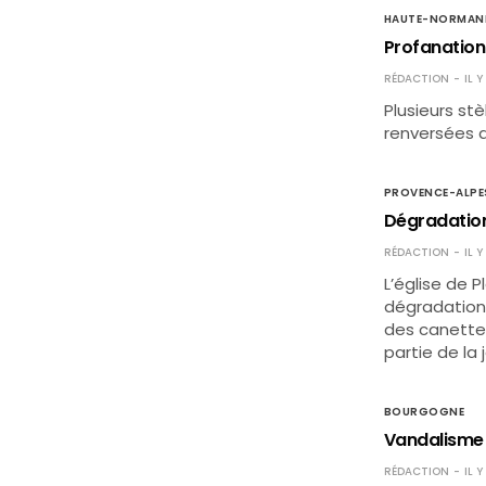
HAUTE-NORMAN
Profanation
RÉDACTION
IL 
Plusieurs st
renversées d
PROVENCE-ALPE
Dégradation
RÉDACTION
IL 
L’église de 
dégradation
des canettes
partie de la
BOURGOGNE
Vandalisme à
RÉDACTION
IL Y