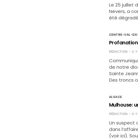
Le 25 juillet
Nevers, a c
été dégradés
CENTRE-VAL-DE
Profanation
RÉDACTION
IL Y
Communiqué d
de notre dio
Sainte Jeann
Des troncs o
ALSACE
Mulhouse: u
RÉDACTION
IL 
Un suspect d
dans l’affai
(voir ici). So