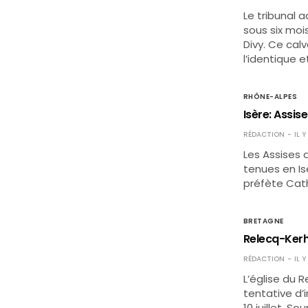
Le tribunal a
sous six moi
Divy. Ce calv
l’identique 
RHÔNE-ALPES
Isère: Assis
RÉDACTION
IL 
Les Assises 
tenues en Isè
préfète Cath
BRETAGNE
Relecq-Kerhu
RÉDACTION
IL 
L’église du 
tentative d’
10 juillet. So