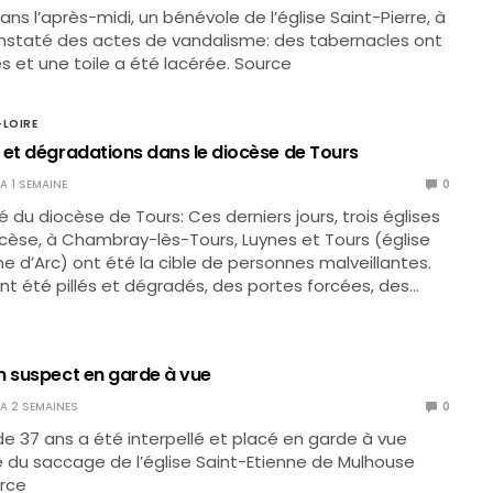
 dans l’après-midi, un bénévole de l’église Saint-Pierre, à
onstaté des actes de vandalisme: des tabernacles ont
 et une toile a été lacérée. Source
-LOIRE
 et dégradations dans le diocèse de Tours
 A 1 SEMAINE
0
u diocèse de Tours: Ces derniers jours, trois églises
cèse, à Chambray-lès-Tours, Luynes et Tours (église
e d’Arc) ont été la cible de personnes malveillantes.
nt été pillés et dégradés, des portes forcées, des…
n suspect en garde à vue
Y A 2 SEMAINES
0
e 37 ans a été interpellé et placé en garde à vue
re du saccage de l’église Saint-Etienne de Mulhouse
urce