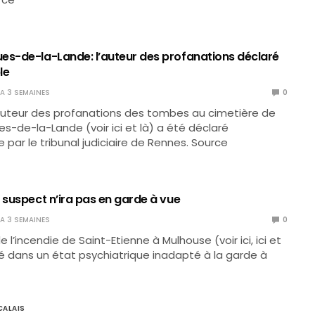
es-de-la-Lande: l’auteur des profanations déclaré
le
Y A 3 SEMAINES
0
, l’auteur des profanations des tombes au cimetière de
s-de-la-Lande (voir ici et là) a été déclaré
 par le tribunal judiciaire de Rennes. Source
 suspect n’ira pas en garde à vue
Y A 3 SEMAINES
0
 l’incendie de Saint-Etienne à Mulhouse (voir ici, ici et
gé dans un état psychiatrique inadapté à la garde à
ALAIS