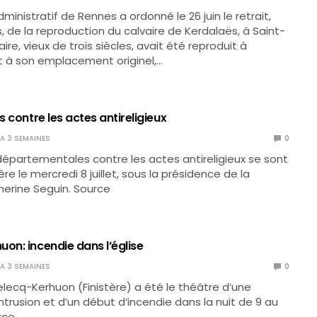
dministratif de Rennes a ordonné le 26 juin le retrait,
s, de la reproduction du calvaire de Kerdalaës, à Saint-
aire, vieux de trois siècles, avait été reproduit à
et à son emplacement originel,…
es contre les actes antireligieux
Y A 3 SEMAINES
0
départementales contre les actes antireligieux se sont
re le mercredi 8 juillet, sous la présidence de la
erine Seguin. Source
on: incendie dans l’église
Y A 3 SEMAINES
0
Relecq-Kerhuon (Finistère) a été le théâtre d’une
intrusion et d’un début d’incendie dans la nuit de 9 au
urce