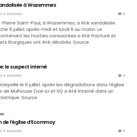
 vandalisée à Wazemmes
Y A 4 SEMAINES
0
nt-Pierre Saint-Paul, à Wazemmes, a été vandalisée
e 5 juillet après-midi et lundi 6 au matin. Le
ontenant les hosties consacrées a été fracturé et
jets liturgiques ont été dérobés. Source
e: le suspect interné
Y A 4 SEMAINES
0
terpellé le 6 juillet après les dégradations dans l’église
e de Mulhouse (voir ici et là) a été interné dans un
hiatrique. Source
IRE
 de l’église d’Ecommoy
Y A 4 SEMAINES
0