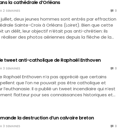
ans la cathédrale d’Orléans
Y A 2 SEMAINES
0
juillet, deux jeunes hommes sont entrés par effraction
édrale Sainte-Croix à Orléans (Loiret). Bien que cette
t un délit, leur objectif n’était pas anti-chrétien: ils
 réaliser des photos aériennes depuis la flèche de la…
 le tweet anti-catholique de Raphaël Enthoven
Y A 3 SEMAINES
0
e Raphaël Enthoven n’a pas apprécié que certains
ellent que l’on ne pouvait pas être catholique et
sur l’euthanasie. Il a publié un tweet incendiaire qui n’est
ment flatteur pour ses connaissances historiques et…
emande la destruction d’un calvaire breton
Y A 3 SEMAINES
0