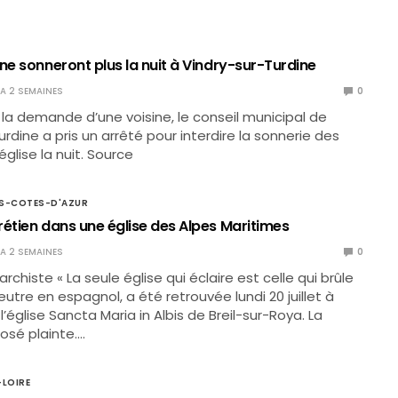
ne sonneront plus la nuit à Vindry-sur-Turdine
Y A 2 SEMAINES
0
e la demande d’une voisine, le conseil municipal de
rdine a pris un arrêté pour interdire la sonnerie des
église la nuit. Source
S-COTES-D'AZUR
rétien dans une église des Alpes Maritimes
Y A 2 SEMAINES
0
rchiste « La seule église qui éclaire est celle qui brûle
feutre en espagnol, a été retrouvée lundi 20 juillet à
e l’église Sancta Maria in Albis de Breil-sur-Roya. La
osé plainte.…
-LOIRE