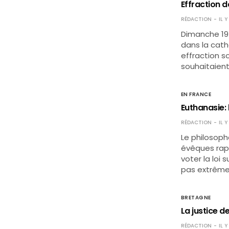
Effraction d
RÉDACTION
IL 
Dimanche 19 
dans la cath
effraction soi
souhaitaient
EN FRANCE
Euthanasie:
RÉDACTION
IL 
Le philosoph
évêques rapp
voter la loi 
pas extrême
BRETAGNE
La justice d
RÉDACTION
IL 